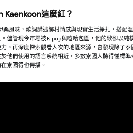
n Kaenkoon這麼紅？
充滿伊桑風味，歌詞講述鄉村情感與現實生活掙扎，搭配
。儘管現今市場被K-pop與嘻哈包圍，他的歌卻以純
魅力。再深度探索觀看人次的地區來源，會發現除了泰
在於他們使用的語言系統相近，多數寮國人聽得懂標準
曲在寮國得也傳播。