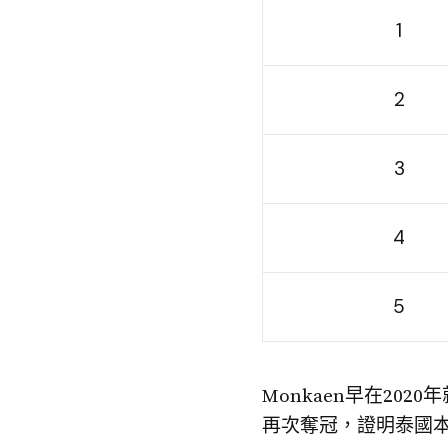
1
2
3
4
5
Monkaen早在20
再次奪冠，證明泰國