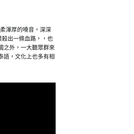
溫柔渾厚的嗓音，深深
樸殺出一條血路，，也
國之外，一大聽眾群來
泰語，文化上也多有相