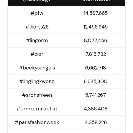
#pfw
14,567,665
#diorss26
12,456,945
#lingorm
8,077,456
#dior
7,816,782
#beckysangels
6,662,718
#linglingkwong
6,635,300
#srchafreen
5,741,267
#ormkornnaphat
4,386,406
#parisfashionweek
4,358,226