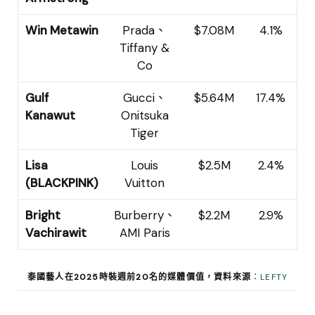
Win Metawin
Prada、
$7.08M
4.1%
Tiffany &
Co
Gulf
Gucci、
$5.64M
17.4%
Kanawut
Onitsuka
Tiger
Lisa
Louis
$2.5M
2.4%
(BLACKPINK)
Vuitton
Bright
Burberry、
$2.2M
2.9%
Vachirawit
AMI Paris
泰國藝人在2025時裝週前20名的媒體價值，資料來源
：
LEFTY