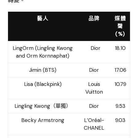
轉變。
藝人
品牌
媒體
聲
(%)
LingOrm (Lingling Kwong
Dior
18.10
and Orm Kornnaphat)
Jimin (BTS)
Dior
17.06
Lisa (Blackpink)
Louis
10.79
Vuitton
Lingling Kwong（單獨）
Dior
9.53
Becky Armstrong
L’Oréal-
9.03
CHANEL