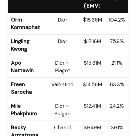
(EMV
)
Orm
Dior
$18.36M
104.2%
Kornnaphat
Lingling
Dior
$17.16M
75.9%
Kwong
Apo
Dior、
$15.31M
21.1%
Nattawin
Piaget
Freen
Valentino
$14.56M
63.3%
Sarocha
Mile
Dior、
$12.41M
24.2%
Phakphum
Bulgari
Becky
Chanel
$9.49M
39.1%
Armstrong