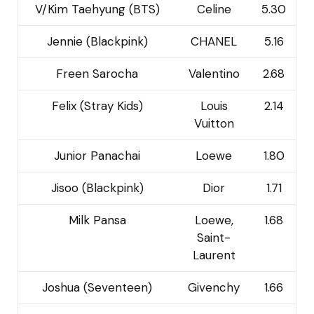
V/Kim Taehyung (BTS)
Celine
5.30
Jennie (Blackpink)
CHANEL
5.16
Freen Sarocha
Valentino
2.68
Felix (Stray Kids)
Louis
2.14
Vuitton
Junior Panachai
Loewe
1.80
Jisoo (Blackpink)
Dior
1.71
Milk Pansa
Loewe,
1.68
Saint-
Laurent
Joshua (Seventeen)
Givenchy
1.66