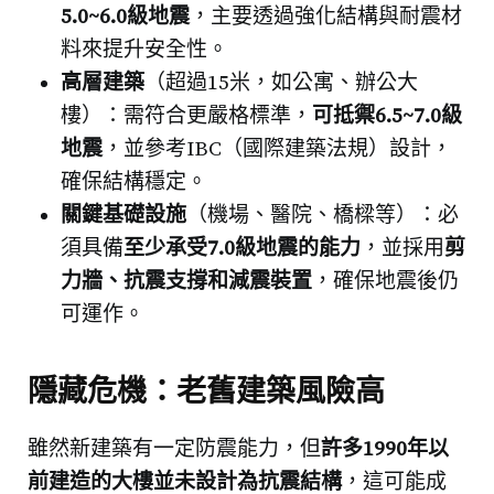
5.0~6.0級地震
，主要透過強化結構與耐震材
料來提升安全性。
高層建築
（超過15米，如公寓、辦公大
樓）：需符合更嚴格標準，
可抵禦6.5~7.0級
地震
，並參考IBC（國際建築法規）設計，
確保結構穩定。
關鍵基礎設施
（機場、醫院、橋樑等）：必
須具備
至少承受7.0級地震的能力
，並採用
剪
力牆、抗震支撐和減震裝置
，確保地震後仍
可運作。
隱藏危機：老舊建築風險高
雖然新建築有一定防震能力，但
許多1990年以
前建造的大樓並未設計為抗震結構
，這可能成