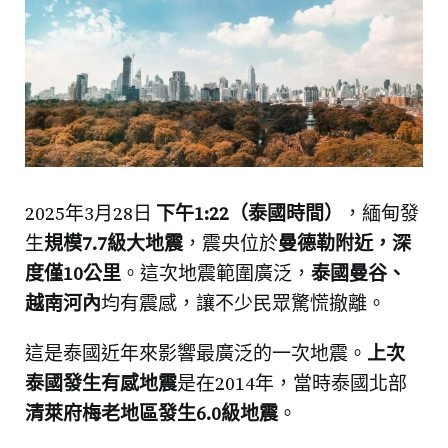
2025年3月28日
下午1:22（泰國時間）
，緬甸發
生
規模7.7級大地震
，震央位於
曼德勒附近，深
度僅10公里
。這次地震範圍廣泛，
泰國曼谷、
越南河內
均有震感，讓不少民眾驚慌撤離。
這是泰國近年來影響最廣泛的一次地震。
上次
泰國發生有感地震
是在2014年，當時泰國北部
清萊府梅老地區發生6.0級地震
。