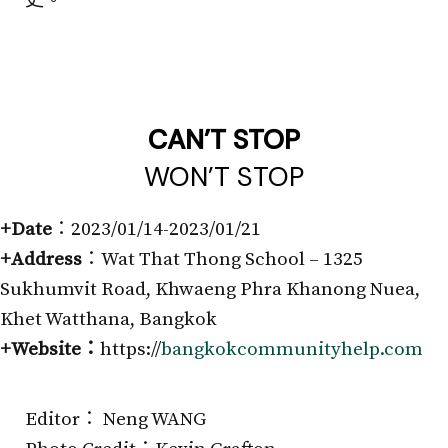
史。
CAN’T STOP
WON’T STOP
+Date
：2023/01/14-2023/01/21
+Address
：Wat That Thong School – 1325
Sukhumvit Road, Khwaeng Phra Khanong Nuea,
Khet Watthana, Bangkok
+Website：
https://
bangkokcommunityhelp.com
Editor： Neng WANG